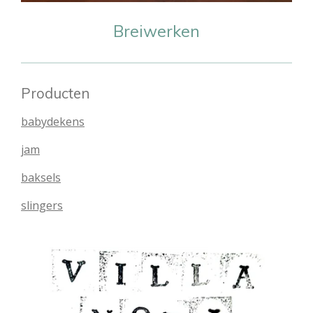
Breiwerken
Producten
babydekens
jam
baksels
slingers