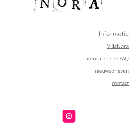
Informatie
VillaNora
informatie en FAQ
nieuwsbrieven
contact
I
n
s
t