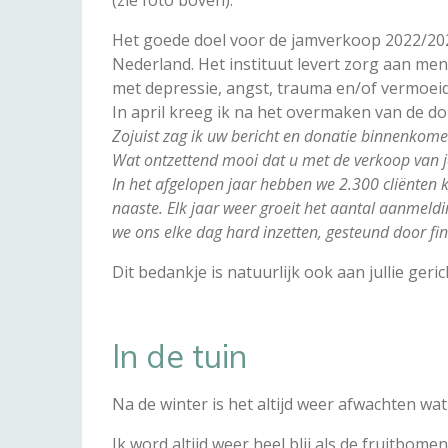
Het goede doel voor de jamverkoop 2022/202
Nederland. Het instituut levert zorg aan me
met depressie, angst, trauma en/of vermoei
In april kreeg ik na het overmaken van de d
Zojuist zag ik uw bericht en donatie binnenkom
Wat ontzettend mooi dat u met de verkoop van j
In het afgelopen jaar hebben we 2.300 cliënten k
naaste. Elk jaar weer groeit het aantal aanmel
we ons elke dag hard inzetten, gesteund door fi
Dit bedankje is natuurlijk ook aan jullie ger
In de tuin
Na de winter is het altijd weer afwachten wat
Ik word altijd weer heel blij als de fruitbo