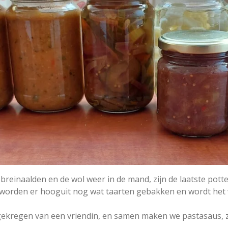
breinaalden en de wol weer in de mand, zijn de laatste pott
 worden er hooguit nog wat taarten gebakken en wordt het w
u gekregen van een vriendin, en samen maken we pastasaus,