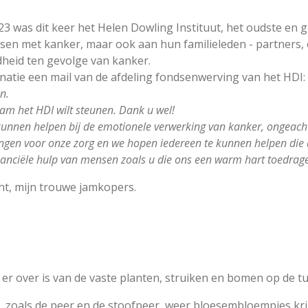
3 was dit keer het Helen Dowling Instituut, het oudste en
nsen met kanker, maar ook aan hun familieleden - partners,
dheid ten gevolge van kanker.
onatie een mail van de afdeling fondsenwerving van het HDI:
en.
am het HDI wilt steunen.
Dank u wel!
unnen helpen bij de emotionele verwerking van kanker, ongeacht h
dingen voor onze zorg en we hopen iedereen te kunnen helpen die
nanciële hulp van mensen zoals u die ons een warm hart toedrag
icht, mijn trouwe jamkopers.
 er over is van de vaste planten, struiken en bomen op de tu
men, zoals de peer en de stoofpeer, weer bloesembloempjes kr