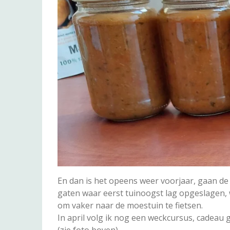
En dan is het opeens weer voorjaar, gaan de 
gaten waar eerst tuinoogst lag opgeslagen,
om vaker naar de moestuin te fietsen.
In april volg ik nog een weckcursus, cadea
(zie foto boven).