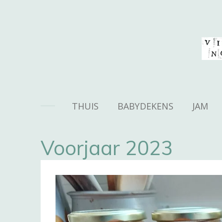
Ga
direct
naar
de
hoofdinhoud
THUIS
BABYDEKENS
JAM
Voorjaar 2023