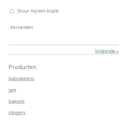
Stuur mij een kopie
Verzenden
Volgende
»
Producten
babydekens
jam
baksels
slingers